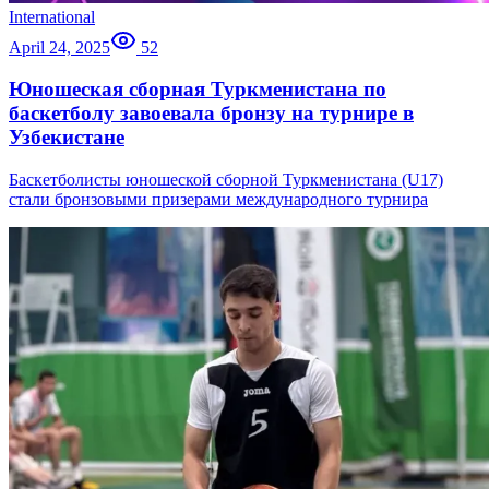
International
April 24, 2025
52
Юношеская сборная Туркменистана по
баскетболу завоевала бронзу на турнире в
Узбекистане
Баскетболисты юношеской сборной Туркменистана (U17)
стали бронзовыми призерами международного турнира