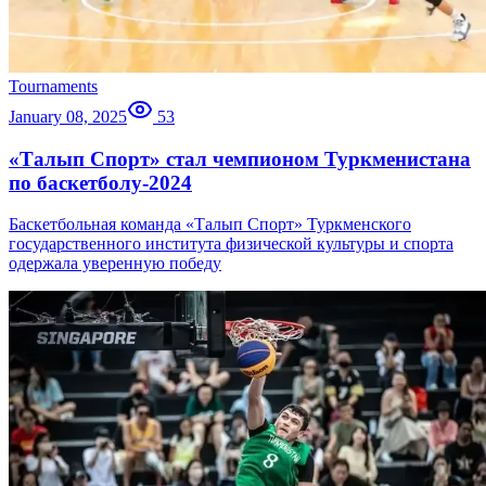
Tournaments
January 08, 2025
53
«Талып Спорт» стал чемпионом Туркменистана
по баскетболу-2024
Баскетбольная команда «Талып Спорт» Туркменского
государственного института физической культуры и спорта
одержала уверенную победу