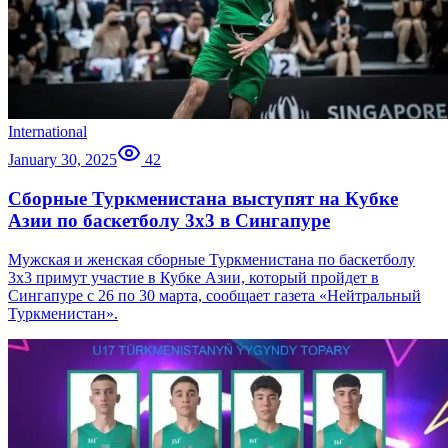
International
January 30, 2025
42
Сборные Туркменистана выступят на Кубке
Азии по баскетболу 3х3 в Сингапуре
Мужская и женская сборные Туркменистана по баскетболу
3х3 примут участие в Кубке Азии, который пройдет в
Сингапуре с 26 по 30 марта, сообщает газета «Нейтральный
Туркменистан».