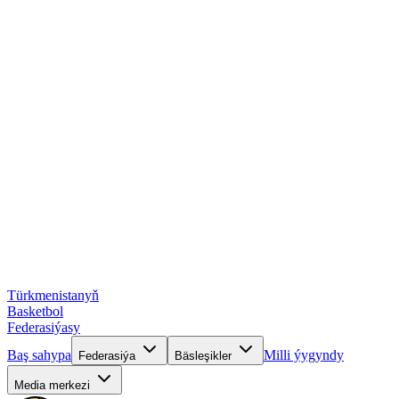
Türkmenistanyň
Basketbol
Federasiýasy
Baş sahypa
Milli ýygyndy
Federasiýa
Bäsleşikler
Media merkezi