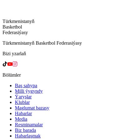
Türkmenistanyň
Basketbol
Federasiýasy
Türkmenistanyň Basketbol Federasiýasy
Bizi yzarlaň
Bölümler
Baş sahypa
Milli ýygyndy
Ýaryşlar
Klublar
Maglumat bazasy
Habarlar
Media
Resminamalar
Biz barada
Habarlaşmak