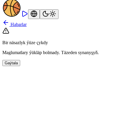
Habarlar
Bir näsazlyk ýüze çykdy
Maglumatlary ýükläp bolmady. Täzeden synanyşyň.
Gaýtala