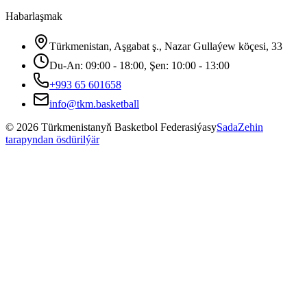
Habarlaşmak
Türkmenistan, Aşgabat ş., Nazar Gullaýew köçesi, 33
Du-An: 09:00 - 18:00, Şen: 10:00 - 13:00
+993 65 601658
info@tkm.basketball
©
2026
Türkmenistanyň Basketbol Federasiýasy
SadaZehin
tarapyndan ösdürilýär