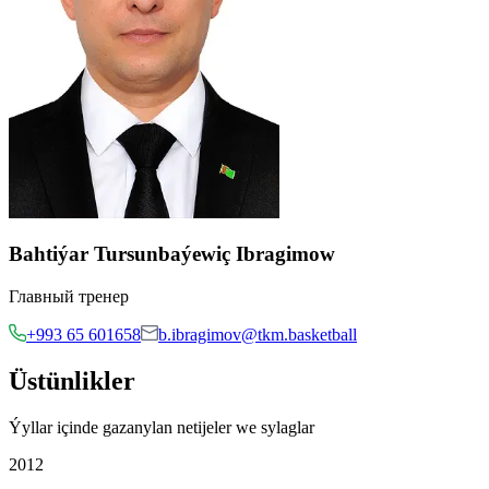
Bahtiýar Tursunbaýewiç Ibragimow
Главный тренер
+993 65 601658
b.ibragimov@tkm.basketball
Üstünlikler
Ýyllar içinde gazanylan netijeler we sylaglar
2012