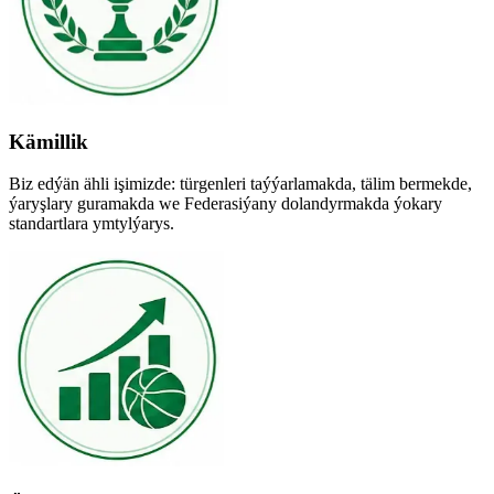
Kämillik
Biz edýän ähli işimizde: türgenleri taýýarlamakda, tälim bermekde,
ýaryşlary guramakda we Federasiýany dolandyrmakda ýokary
standartlara ymtylýarys.