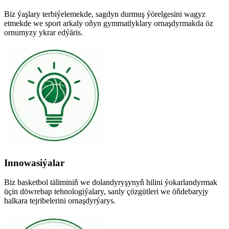
Biz ýaşlary terbiýelemekde, sagdyn durmuş ýörelgesini wagyz
etmekde we sport arkaly oňyn gymmatlyklary ornaşdyrmakda öz
ornumyzy ykrar edýäris.
Innowasiýalar
Biz basketbol täliminiň we dolandyryşynyň hilini ýokarlandyrmak
üçin döwrebap tehnologiýalary, sanly çözgütleri we öňdebaryjy
halkara tejribelerini ornaşdyrýarys.