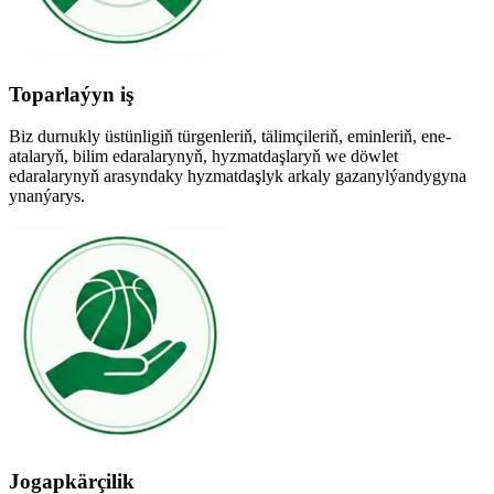
Toparlaýyn iş
Biz durnukly üstünligiň türgenleriň, tälimçileriň, eminleriň, ene-
atalaryň, bilim edaralarynyň, hyzmatdaşlaryň we döwlet
edaralarynyň arasyndaky hyzmatdaşlyk arkaly gazanylýandygyna
ynanýarys.
Jogapkärçilik