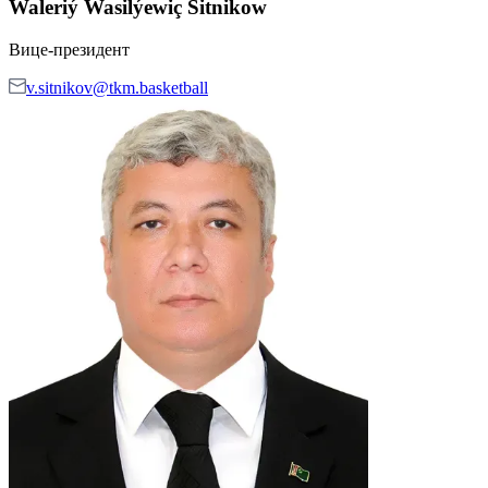
Waleriý Wasilýewiç Sitnikow
Вице-президент
v.sitnikov@tkm.basketball