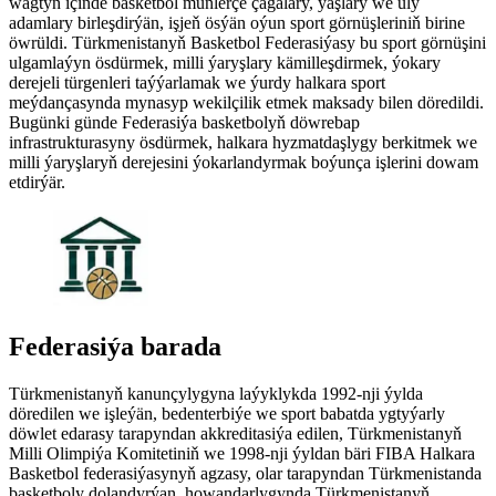
wagtyň içinde basketbol müňlerçe çagalary, ýaşlary we uly
adamlary birleşdirýän, işjeň ösýän oýun sport görnüşleriniň birine
öwrüldi. Türkmenistanyň Basketbol Federasiýasy bu sport görnüşini
ulgamlaýyn ösdürmek, milli ýaryşlary kämilleşdirmek, ýokary
derejeli türgenleri taýýarlamak we ýurdy halkara sport
meýdançasynda mynasyp wekilçilik etmek maksady bilen döredildi.
Bugünki günde Federasiýa basketbolyň döwrebap
infrastrukturasyny ösdürmek, halkara hyzmatdaşlygy berkitmek we
milli ýaryşlaryň derejesini ýokarlandyrmak boýunça işlerini dowam
etdirýär.
Federasiýa barada
Türkmenistanyň kanunçylygyna laýyklykda 1992-nji ýylda
döredilen we işleýän, bedenterbiýe we sport babatda ygtyýarly
döwlet edarasy tarapyndan akkreditasiýa edilen, Türkmenistanyň
Milli Olimpiýa Komitetiniň we 1998-nji ýyldan bäri FIBA Halkara
Basketbol federasiýasynyň agzasy, olar tarapyndan Türkmenistanda
basketboly dolandyrýan, howandarlygynda Türkmenistanyň