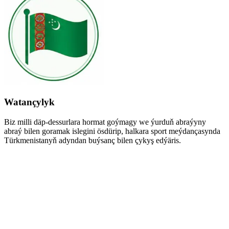
Watançylyk
Biz milli däp-dessurlara hormat goýmagy we ýurduň abraýyny
abraý bilen goramak islegini ösdürip, halkara sport meýdançasynda
Türkmenistanyň adyndan buýsanç bilen çykyş edýäris.