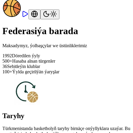
Federasiýa barada
Maksadymyz, ýolbaşçylar we üstünliklerimiz
1992
Döredilen ýyly
500+
Hasaba alnan türgenler
36
Sebitleýin klublar
100+
Ýylda geçirilýän ýaryşlar
Taryhy
Türkmenistanda basketbolyň taryhy birnäçe onýyllyklara uzaýar. Bu