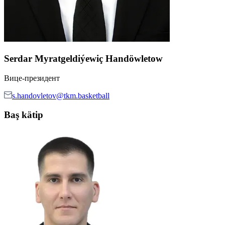
Serdar Myratgeldiýewiç Handöwletow
Вице-президент
s.handovletov@tkm.basketball
Baş kätip