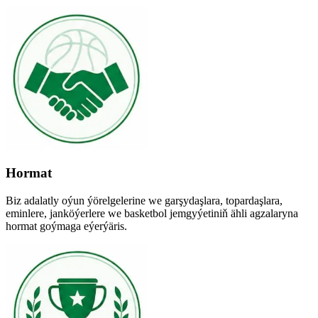
Hormat
Biz adalatly oýun ýörelgelerine we garşydaşlara, topardaşlara,
eminlere, janköýerlere we basketbol jemgyýetiniň ähli agzalaryna
hormat goýmaga eýerýäris.