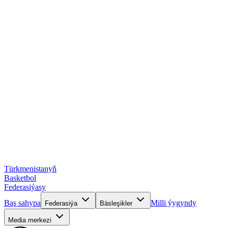
Türkmenistanyň
Basketbol
Federasiýasy
Baş sahypa
Milli ýygyndy
Federasiýa
Bäsleşikler
Media merkezi