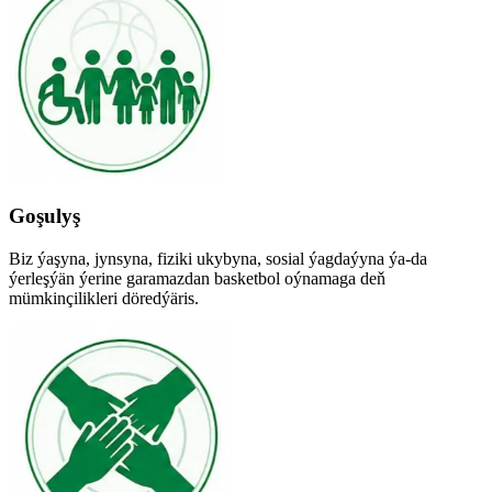
Goşulyş
Biz ýaşyna, jynsyna, fiziki ukybyna, sosial ýagdaýyna ýa-da
ýerleşýän ýerine garamazdan basketbol oýnamaga deň
mümkinçilikleri döredýäris.