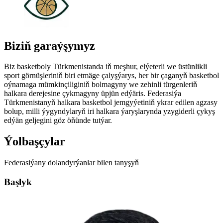
Biziň garaýşymyz
Biz basketboly Türkmenistanda iň meşhur, elýeterli we üstünlikli
sport görnüşleriniň biri etmäge çalyşýarys, her bir çaganyň basketbol
oýnamaga mümkinçiliginiň bolmagyny we zehinli türgenleriň
halkara derejesine çykmagyny üpjün edýäris. Federasiýa
Türkmenistanyň halkara basketbol jemgyýetiniň ykrar edilen agzasy
bolup, milli ýygyndylaryň iri halkara ýaryşlarynda yzygiderli çykyş
edýän geljegini göz öňünde tutýar.
Ýolbaşçylar
Federasiýany dolandyrýanlar bilen tanyşyň
Başlyk