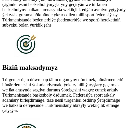
çäginde resmi basketbol ýaryşlaryny geçirýän we türkmen
basketbolyny halkara arenasynda wekilçilik edýän aýratyn ygtyýarly
ýeke-täk gurama hökmünde ykrar edilen milli sport federasiýasy,
Türkmenistanda bedenterbiýe (bedenterbiýe we sport) hereketiniň
subýekti bolan ýuridik şahs.
Biziň maksadymyz
Türgenler üçin döwrebap tälim ulgamyny döretmek, hünärmenleriň
hünär derejesini ýokarlandyrmak, ýokary hilli ýaryşlary geçirmek
we ilat arasynda sagdyn durmuş ýörelgesini wagyz etmek arkaly
Türkmenistanda basketboly ösdürmek. Federasiýa sport arkaly
adamlary birleşdirmäge, täze nesil türgenleri ösdürip ýetişdirmäge
we halkara derejesinde Türkmenistany abraýly wekilçilik etmäge
çalyşýar.