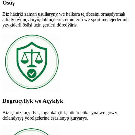
Ösüş
Biz häzirki zaman usullaryny we halkara tejribesini ornaşdyrmak
arkaly oýunçylaryň, tälimçileriň, eminleriň we sport menejerleriniň
yzygiderli ösüşi üçin şertleri döredýäris.
Dogruçyllyk we Açyklyk
Biz işimizi açyklyk, jogapkärçilik, hünär etikasyna we gowy
dolandyryş ýörelgelerine esaslanyp gurýarys.