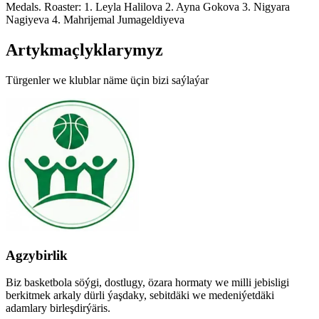
Medals. Roaster: 1. Leyla Halilova 2. Ayna Gokova 3. Nigyara
Nagiyeva 4. Mahrijemal Jumageldiyeva
Artykmaçlyklarymyz
Türgenler we klublar näme üçin bizi saýlaýar
Agzybirlik
Biz basketbola söýgi, dostlugy, özara hormaty we milli jebisligi
berkitmek arkaly dürli ýaşdaky, sebitdäki we medeniýetdäki
adamlary birleşdirýäris.