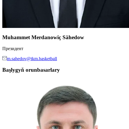
Muhammet Merdanowiç Sähedow
Президент
m.sahedov@tkm.basketball
Başlygyň orunbasarlary